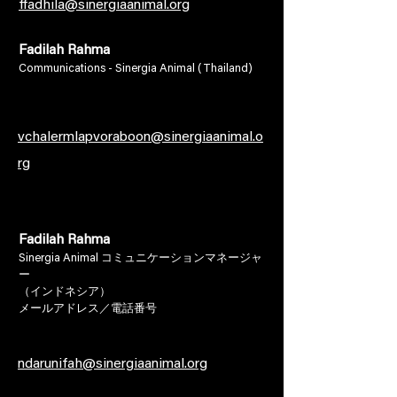
ffadhila@sinergiaanimal.org
Fadilah Rahma
Communications - Sinergia Animal (Thailand)
vchalermlapvoraboon@sinergiaanimal.o
rg
Fadilah Rahma
Sinergia Animal コミュニケーションマネージャ
ー
（
インドネシア）
メールアドレス／電話番号
ndarunifah@sinergiaanimal.org