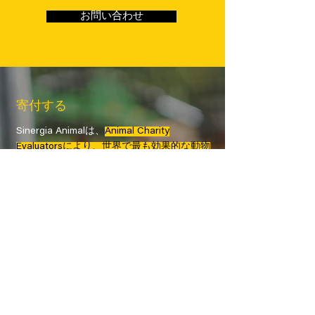
お問い合わせ
寄付する
Sinergia Animalは、
Animal Charity
Evaluatorsにより、世界で最も効果的な動物
保護NGOの一つと評価されています。
皆様からのご寄付は、
ラテンアメリカやア
ジアの畜産業で虐待やネグレクトの犠牲と
なっている数多くの動物たちに有意義な変
化をもたらすために役立てられます。