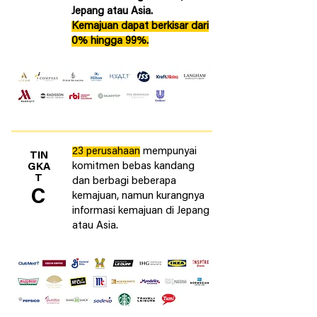
Jepang atau Asia.
Kemajuan dapat berkisar dari
0% hingga 99%.
23 perusahaan
mempunyai
TIN
komitmen bebas kandang
GKA
T
dan berbagi beberapa
C
kemajuan, namun kurangnya
informasi kemajuan di Jepang
atau Asia.