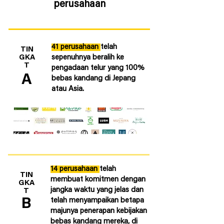
perusahaan
41 perusahaan
telah
TIN
GKA
sepenuhnya beralih ke
T
pengadaan telur yang 100%
A
bebas kandang di Jepang
atau Asia.
14 perusahaan
telah
TIN
membuat komitmen dengan
GKA
jangka waktu yang jelas dan
T
B
telah menyampaikan betapa
majunya penerapan kebijakan
bebas kandang mereka, di