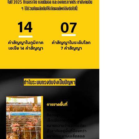
ในปี 2025 ซิเนอร์เจีย แอนนิมอล และองค์กรภาคประชาสังคมอื่น
ๆ ได้ร่วมกันผลักดันให้เกิดผลลัพธ์ดังต่อไปนี้:
14
07
คำสัญญาในภูมิภาค
คำสัญญาในระดับโลก
เอเชีย 14 คำสัญญา
7 คำสัญญา
ทำไมระบบกรงตับจึงเป็นปัญหา
การขาดพื้นที่
แม่ไก่ไข่สูงสุดถึง 12 ตัว
ต้องอยู่รวมกันในกรงขนาด
เล็กเพียงกรงเดียว ซึ่ง
หมายความว่าแม่ไก่แต่ละ
ตัวอาศัยอยู่พื้นที่น้อยกว่า
ขนาดกระดาษเอสี่ตลอด