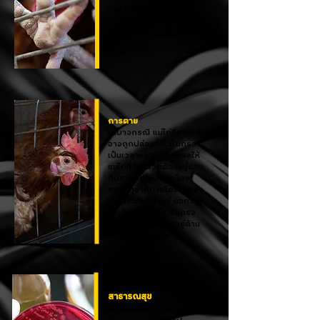
ง่าย อีกทั้งต้องยืนอยู่บน
ตะแกรงโลหะของกรง ซึ่ง
ก่อให้เกิดความเจ็บปวดที่
เท้า
การตาย
ในบางกรณี แม่ไก่ที่ตายแล้ว
อาจถูกปล่อยทิ้งไว้ในกรง
เป็นเวลาหลายวัน ส่งผลให้
แม่ไก่ที่ยังมีชีวิตต้องอยู่ร่วม
กับซากที่กำลังเน่าเปื่อย
สภาพสุขาภิบาลโดยรวมจึง
อยู่ในระดับที่ย่ำแย่ นอกจาก
นี้แม่ไก่มักถูกเลี้ยงในกรง
แคบ โดยมีมูลสะสมอยู่ด้าน
ล่างอย่างต่อเนื่อง
สาธารณสุข
หน่วยงานความปลอดภัย