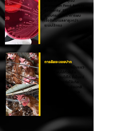
ด้านอาหารแห่งยุโรป
(European Food Safety
Authority: EFSA) สรุปว่า
ระบบกรงมีอัตราการพบ
เชื้อซัลโมเนลลาสูงกว่า
ระบบไร้กรง
การตัดจะงอยปาก
การตัดจะงอยปากเป็นแนว
ปฏิบัติที่พบได้ทั่วไปใน
อุตสาหกรรมไข่ไก่ ซึ่งในแม่
ไก่บางตัวอาจก่อให้เกิด
ภาวะเส้นประสาทผิดปกติ
ส่งผลให้เกิดอาการปวด
เรื้อรังตลอดช่วงชีวิต