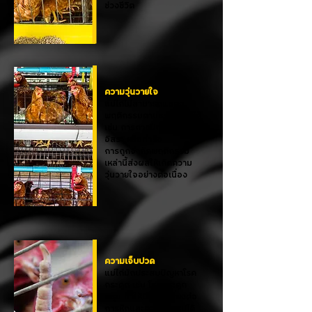
ช่วงชีวิต
ความวุ่นวายใจ
แม่ไก่ไม่สามารถแสดง
พฤติกรรมตามธรรมชาติได้
เช่น การกางปีก เดินอย่าง
อิสระ หรือทำรัง
การถูกจำกัดพฤติกรรม
เหล่านี้ส่งผลให้เกิดความ
วุ่นวายใจอย่างต่อเนื่อง
ความเจ็บปวด
แม่ไก่มักประสบปัญหาโรค
กระดูก เช่น โรคกระดูก
พรุน ทำให้มีความเสี่ยงต่อ
การหักและความผิดรูปได้